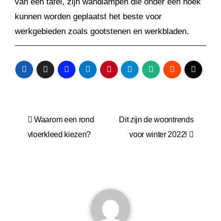
van een tafel, zijn wandlampen die onder een hoek
kunnen worden geplaatst het beste voor
werkgebieden zoals gootstenen en werkbladen.
Bericht
Waarom een rond
Dit zijn de woontrends
navigatie
vloerkleed kiezen?
voor winter 2022!