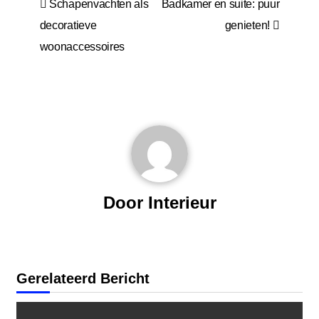
Schapenvachten als
Badkamer en suite: puur
navigatie
decoratieve
genieten!
woonaccessoires
Door
Interieur
Gerelateerd Bericht